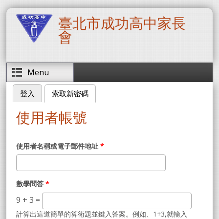
移至主內容
臺北市成功高中家長
會
Menu
登入
索取新密碼
(作用中頁籤)
主要索引標籤
使用者帳號
使用者名稱或電子郵件地址
*
數學問答
*
9 + 3 =
計算出這道簡單的算術題並鍵入答案。例如、1+3,就輸入